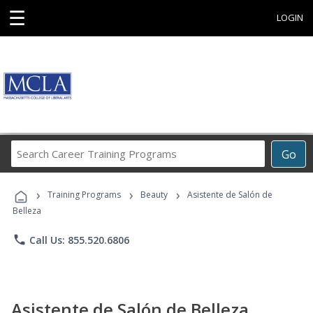
☰
LOGIN
Search
Go
Career
Training
›
›
›
Programs
Training Programs
Beauty
Asistente de Salón de
Belleza
phone
Call Us: 855.520.6806
Asistente de Salón de Belleza