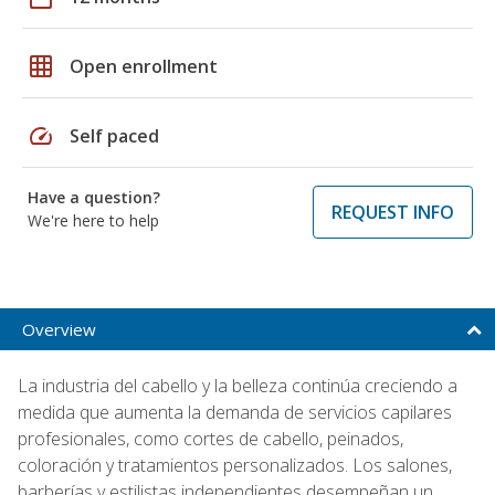
grid_on
Open enrollment
speed
Self paced
Have a question?
REQUEST INFO
We're here to help
Overview
La industria del cabello y la belleza continúa creciendo a
medida que aumenta la demanda de servicios capilares
profesionales, como cortes de cabello, peinados,
coloración y tratamientos personalizados. Los salones,
barberías y estilistas independientes desempeñan un