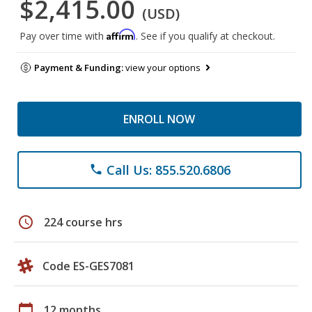
$2,415.00
(USD)
Affirm
Pay over time with
. See if you qualify at checkout.
Payment & Funding:
view your options
ENROLL NOW
Call Us: 855.520.6806
phone
schedule
224 course hrs
Code ES-GES7081
calendar_today
12 months