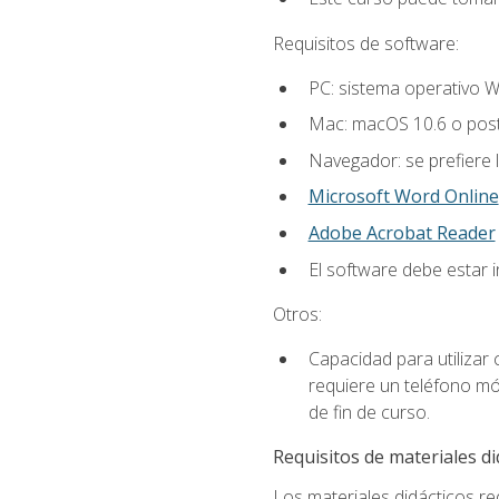
Requisitos de software:
PC: sistema operativo W
Mac: macOS 10.6 o post
Navegador: se prefiere 
Microsoft Word Online
Adobe Acrobat Reader
El software debe estar 
Otros:
Capacidad para utilizar
requiere un teléfono móv
de fin de curso.
Requisitos de materiales di
Los materiales didácticos req