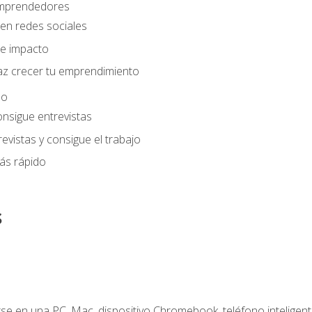
 emprendedores
en redes sociales
e impacto
az crecer tu emprendimiento
eo
onsigue entrevistas
evistas y consigue el trabajo
ás rápido
s
e en una PC, Mac, dispositivo Chromebook, teléfono inteligente