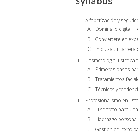
Syllabus
Alfabetización y segurida
Domina lo digital: 
Conviértete en expe
Impulsa tu carrera 
Cosmetología: Estética f
Primeros pasos par
Tratamientos facia
Técnicas y tendenc
Profesionalismo en Est
El secreto para un
Liderazgo personal 
Gestión del éxito p