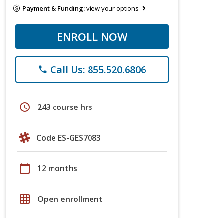
Payment & Funding:
view your options
ENROLL NOW
Call Us: 855.520.6806
phone
schedule
243 course hrs
Code ES-GES7083
calendar_today
12 months
grid_on
Open enrollment