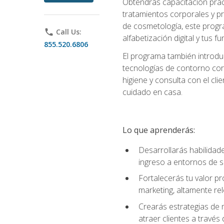
Obtendrás capacitación práctic
tratamientos corporales y pro
de cosmetología, este progra
phone
Call Us:
alfabetización digital y tus 
855.520.6806
El programa también introduc
tecnologías de contorno corp
higiene y consulta con el cl
cuidado en casa.
Lo que aprenderás:
Desarrollarás habilidades
ingreso a entornos de s
Fortalecerás tu valor p
marketing, altamente rele
Crearás estrategias de m
atraer clientes a través 