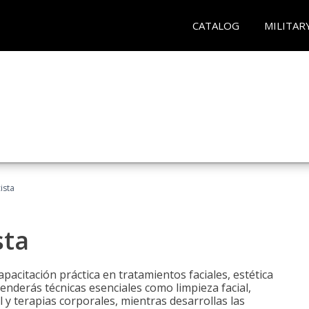
CATALOG
MILITAR
ista
sta
pacitación práctica en tratamientos faciales, estética
renderás técnicas esenciales como limpieza facial,
l y terapias corporales, mientras desarrollas las