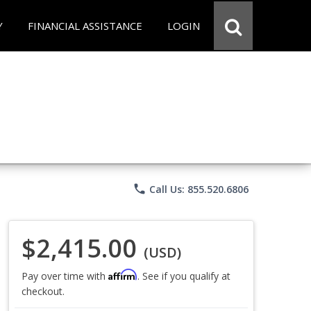
Y
FINANCIAL ASSISTANCE
LOGIN
phone
Call Us: 855.520.6806
$2,415.00
(USD)
Affirm
Pay over time with
. See if you qualify at
checkout.