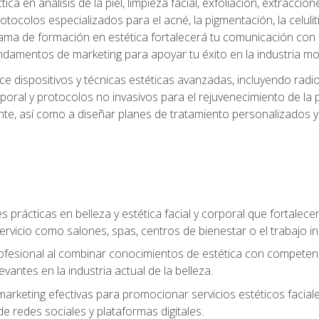
a en análisis de la piel, limpieza facial, exfoliación, extraccion
tocolos especializados para el acné, la pigmentación, la celulit
ma de formación en estética fortalecerá tu comunicación con lo
fundamentos de marketing para apoyar tu éxito en la industria mo
e dispositivos y técnicas estéticas avanzadas, incluyendo radio
oral y protocolos no invasivos para el rejuvenecimiento de la p
iente, así como a diseñar planes de tratamiento personalizados
 prácticas en belleza y estética facial y corporal que fortalecer
ervicio como salones, spas, centros de bienestar o el trabajo i
rofesional al combinar conocimientos de estética con competenci
vantes en la industria actual de la belleza.
arketing efectivas para promocionar servicios estéticos faciale
de redes sociales y plataformas digitales.